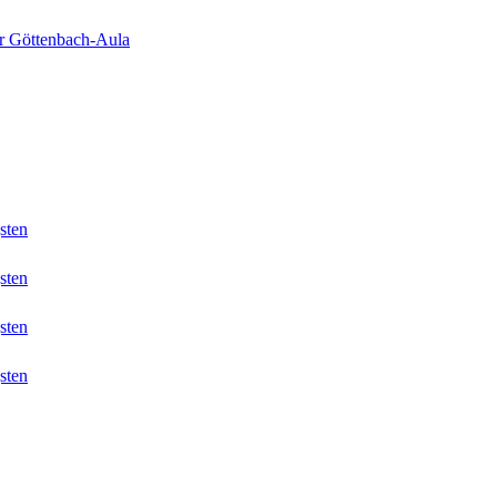
er Göttenbach-Aula
sten
sten
sten
sten