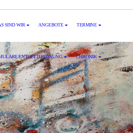
S SIND WIR
ANGEBOTE
TERMINE
MULARE/ENTGELTORDNUNG
CHRONIK